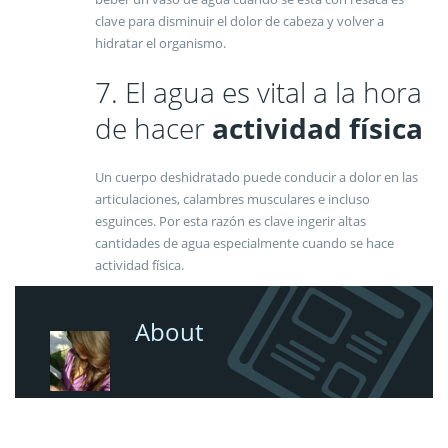
clave para disminuir el dolor de cabeza y volver a
hidratar el organismo.
7. El agua es vital a la hora
de hacer
actividad física
Un cuerpo deshidratado puede conducir a dolor en las
articulaciones, calambres musculares e incluso
esguinces. Por esta razón es clave ingerir altas
cantidades de agua especialmente cuando se hace
actividad física.
About